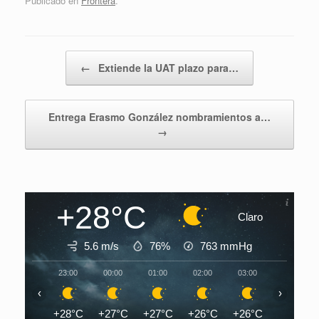
Publicado en
Frontera
.
Navegador de artículos
←
Extiende la UAT plazo para…
Entrega Erasmo González nombramientos a…
→
+28°C
Claro
5.6 m/s
76%
763
mmHg
23:00
00:00
01:00
02:00
03:00
04:00
‹
›
+28°C
+27°C
+27°C
+26°C
+26°C
+26°C