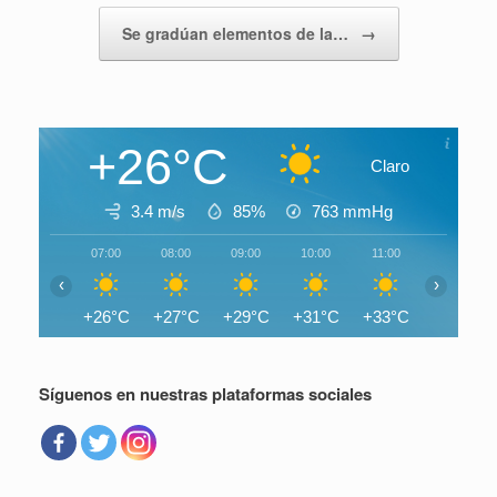
Se gradúan elementos de la…
→
+26°C
Claro
3.4 m/s
85%
763
mmHg
07:00
08:00
09:00
10:00
11:00
12:00
‹
›
+26°C
+27°C
+29°C
+31°C
+33°C
+34°C
Síguenos en nuestras plataformas sociales