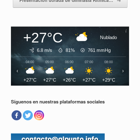
Presentación dorada de Gimnasia Rítmica…
→
+27°C
Nublado
6.8 m/s
81%
761
mmHg
04:00
05:00
06:00
07:00
08:00
09:00
‹
›
+27°C
+27°C
+26°C
+27°C
+29°C
+31°C
Síguenos en nuestras plataformas sociales