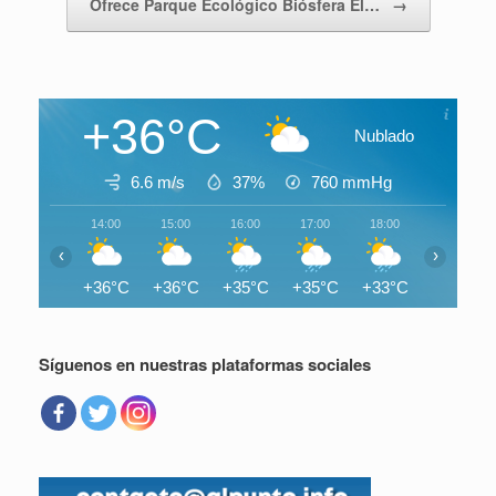
Ofrece Parque Ecológico Biósfera El…
→
+36°C
Nublado
6.6 m/s
37%
760
mmHg
14:00
15:00
16:00
17:00
18:00
19:00
‹
›
+36°C
+36°C
+35°C
+35°C
+33°C
+30°C
Síguenos en nuestras plataformas sociales