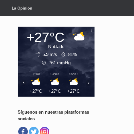
La Opinión
+27°C
Nublado
5.9 m/s
81%
761
mmHg
03:00
04:00
05:00
06:00
07:00
08:0
‹
›
+27°C
+27°C
+27°C
+26°C
+27°C
+28°
Síguenos en nuestras plataformas
sociales