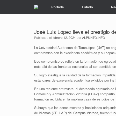
Portada
Estado
Na
José Luis López lleva el prestigio d
Publicado el
febrero 12, 2024
por
ALPUNTO.INFO
La Universidad Autónoma de Tamaulipas (UAT) se erig
compromiso con la excelencia académica y su capacida
Ese compromiso se refleja en la formación de egresad
más allá de las fronteras nacionales al ser admitido 
Su logro atestigua la calidad de la formación impartid
estándares de excelencia académica exigidos por ins
En una reciente entrevista, el destacado egresado de 
Comercio y Administración Victoria (FCAV) compartió 
formación recibida en la máxima casa de estudios de
Subrayó que los conocimientos y habilidades adquirido
de Idiomas (CELLAP) del Campus Victoria, fueron fund