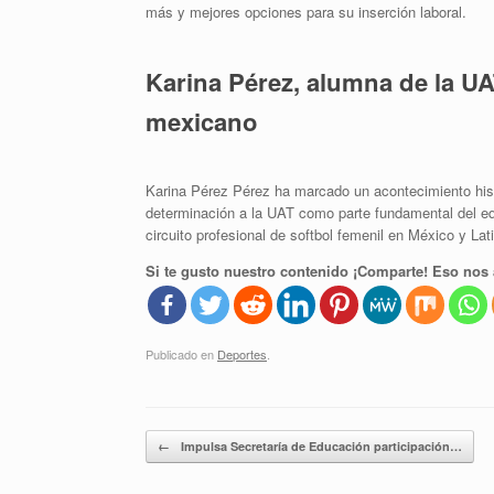
más y mejores opciones para su inserción laboral.
Karina Pérez, alumna de la UAT
mexicano
Karina Pérez Pérez ha marcado un acontecimiento hist
determinación a la UAT como parte fundamental del eq
circuito profesional de softbol femenil en México y La
Si te gusto nuestro contenido ¡Comparte! Eso nos 
Publicado en
Deportes
.
Navegador de artículos
←
Impulsa Secretaría de Educación participación…