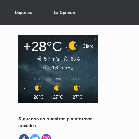
Deportes
La Opinión
+28°C
Claro
5.7 m/s
68%
763
mmHg
21:00
22:00
23:00
00:00
01:00
02:0
‹
›
+28°C
+27°C
+27°C
+27°C
+26°C
+26°
Síguenos en nuestras plataformas
sociales