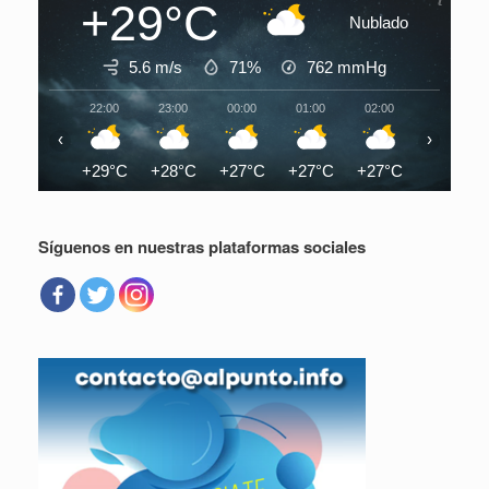
+29°C
Nublado
5.6 m/s
71%
762
mmHg
22:00
23:00
00:00
01:00
02:00
03:00
‹
›
+29°C
+28°C
+27°C
+27°C
+27°C
+26°C
Síguenos en nuestras plataformas sociales