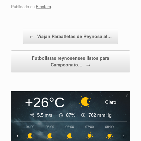
Publicado en
Frontera
.
Navegador de artículos
←
Viajan Paraatletas de Reynosa al…
Futbolistas reynosenses listos para
Campeonato…
→
+26°C
Claro
5.5 m/s
87%
762
mmHg
04:00
05:00
06:00
07:00
08:00
09:00
‹
›