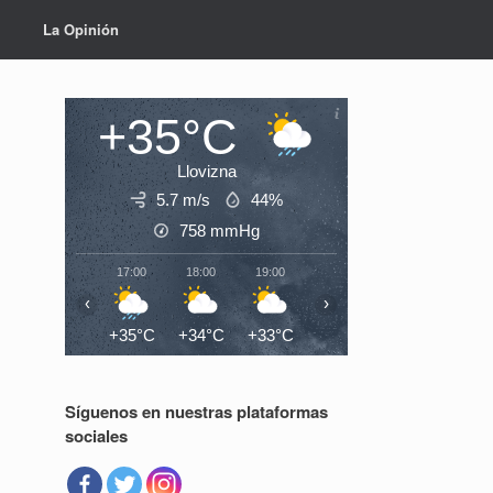
La Opinión
+35°C
Llovizna
5.7 m/s
44%
758
mmHg
17:00
18:00
19:00
20:00
21:00
22:0
‹
›
+35°C
+34°C
+33°C
+32°C
+31°C
+30°
Síguenos en nuestras plataformas
sociales