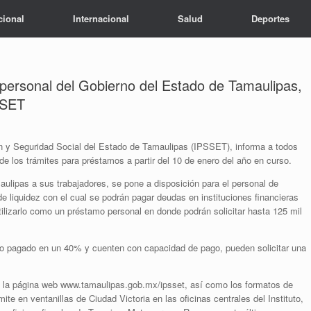
cional
Internacional
Salud
Deportes
l personal del Gobierno del Estado de Tamaulipas,
SSET
ión y Seguridad Social del Estado de Tamaulipas (IPSSET), informa a todos
 de los trámites para préstamos a partir del 10 de enero del año en curso.
ulipas a sus trabajadores, se pone a disposición para el personal de
de liquidez con el cual se podrán pagar deudas en instituciones financieras
tilizarlo como un préstamo personal en donde podrán solicitar hasta 125 mil
ido pagado en un 40% y cuenten con capacidad de pago, pueden solicitar una
en la página web www.tamaulipas.gob.mx/ipsset, así como los formatos de
mite en ventanillas de Ciudad Victoria en las oficinas centrales del Instituto,