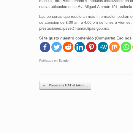
módulo Torre Bicentenario y módulos localizados en l
nueva ubicación en la Av. Miguel Alemán 101, colonia
Las personas que requieran más información podrán c
de atención de 8:00 am a 4:00 pm de lunes a viernes, o
prestaciones.ipsset@tamaulipas.gob.mx.
Si te gusto nuestro contenido ¡Comparte! Eso nos 
Publicado en
Estado
.
Navegador de artículos
←
Prepara la UAT el inicio…