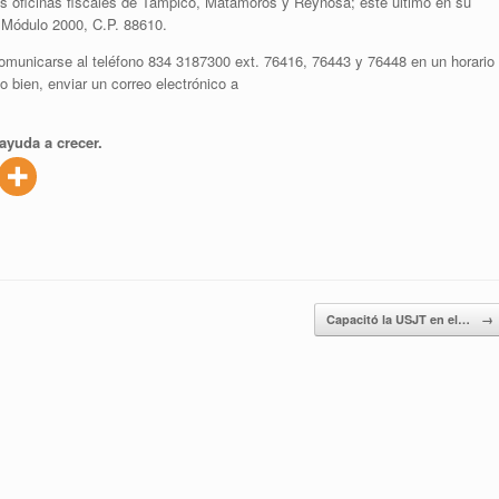
as oficinas fiscales de Tampico, Matamoros y Reynosa; este último en su
 Módulo 2000, C.P. 88610.
omunicarse al teléfono 834 3187300 ext. 76416, 76443 y 76448 en un horario
 bien, enviar un correo electrónico a
ayuda a crecer.
Capacitó la USJT en el…
→