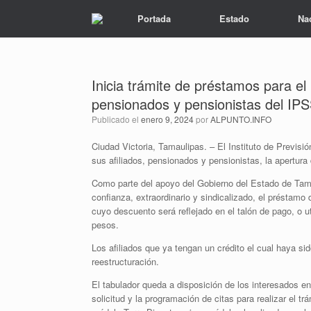
Portada
Estado
Na
Inicia trámite de préstamos para e
pensionados y pensionistas del IP
Publicado el
enero 9, 2024
por
ALPUNTO.INFO
Ciudad Victoria, Tamaulipas. – El Instituto de Previs
sus afiliados, pensionados y pensionistas, la apertura
Como parte del apoyo del Gobierno del Estado de Tama
confianza, extraordinario y sindicalizado, el préstamo 
cuyo descuento será reflejado en el talón de pago, o u
pesos.
Los afiliados que ya tengan un crédito el cual haya s
reestructuración.
El tabulador queda a disposición de los interesados 
solicitud y la programación de citas para realizar el trá