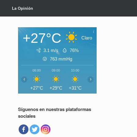
La Opinión
+27°C
Claro
3.1 m/s
76%
763
mmHg
08:00
09:00
10:00
11:00
12:00
13:0
‹
›
+27°C
+29°C
+31°C
+33°C
+34°C
+35°
Síguenos en nuestras plataformas
sociales