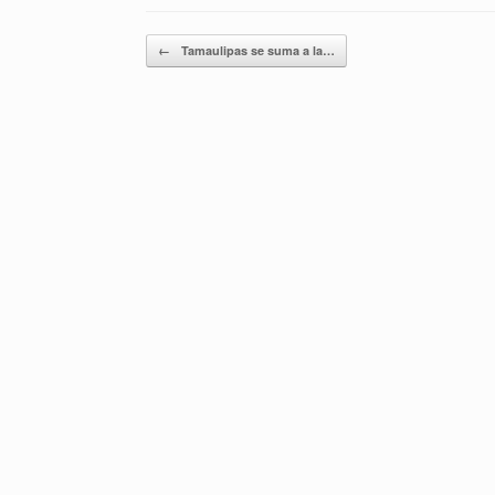
Navegador de artículos
←
Tamaulipas se suma a la…