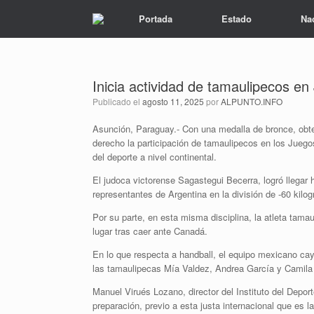
Portada
Estado
Na
Inicia actividad de tamaulipecos e
Publicado el
agosto 11, 2025
por
ALPUNTO.INFO
Asunción, Paraguay.- Con una medalla de bronce, obte
derecho la participación de tamaulipecos en los Jue
del deporte a nivel continental.
El judoca victorense Sagastegui Becerra, logró llegar h
representantes de Argentina en la división de -60 kilo
Por su parte, en esta misma disciplina, la atleta tama
lugar tras caer ante Canadá.
En lo que respecta a handball, el equipo mexicano cay
las tamaulipecas Mía Valdez, Andrea García y Camila
Manuel Virués Lozano, director del Instituto del Depor
preparación, previo a esta justa internacional que es l