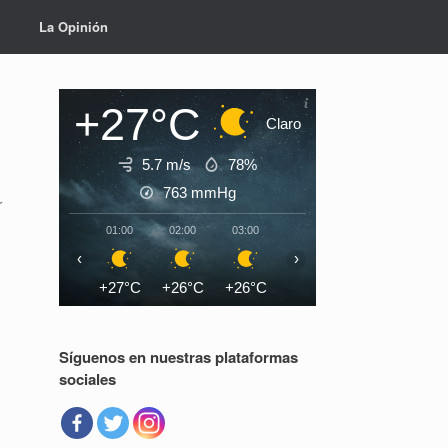
La Opinión
+27°C
Claro
5.7 m/s
78%
763
mmHg
r
01:00
02:00
03:00
04:00
05:00
06:0
‹
›
+27°C
+26°C
+26°C
+26°C
+25°C
+25°
Síguenos en nuestras plataformas
sociales