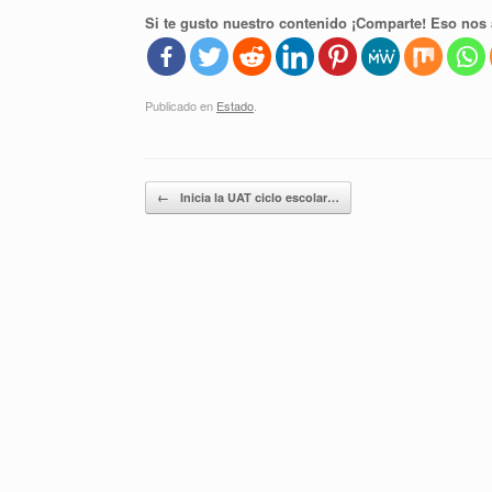
Si te gusto nuestro contenido ¡Comparte! Eso nos 
Publicado en
Estado
.
Navegador de artículos
←
Inicia la UAT ciclo escolar…