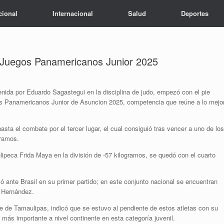
cional
Internacional
Salud
Deportes
n Juegos Panamericanos Junior 2025
nida por Eduardo Sagastegui en la disciplina de judo, empezó con el pie
gos Panamericanos Junior de Asuncion 2025, competencia que reúne a lo mejo
asta el combate por el tercer lugar, el cual consiguió tras vencer a uno de los
gramos.
ulipeca Frida Maya en la división de -57 kilogramos, se quedó con el cuarto
ó ante Brasil en su primer partido; en este conjunto nacional se encuentran
 Hernández.
te de Tamaulipas, indicó que se estuvo al pendiente de estos atletas con su
a más importante a nivel continente en esta categoría juvenil.