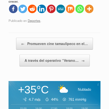
crecer.
Publicado en
Deportes
.
Navegador de artículos
←
Promueven cine tamaulipeco en el…
A través del operativo “Verano…
→
+35°C
Nublado
4.7 m/s
44%
761
mmHg
15:00
16:00
17:00
18:00
19:00
20:00