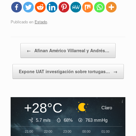
Publicado en
Estado
.
Navegador de artículos
←
Afinan Américo Villarreal y Andrés…
Expone UAT investigación sobre tortugas…
→
+28°C
Claro
5.7 m/s
68%
763
mmHg
21:00
22:00
23:00
00:00
01:00
02:00