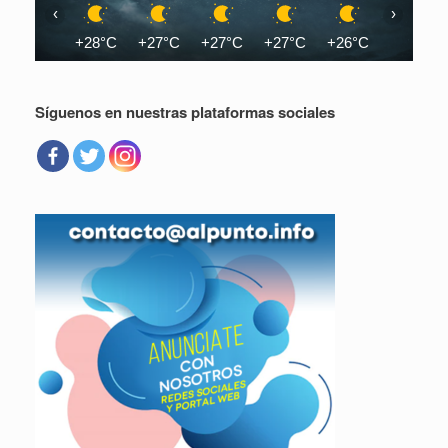
‹
›
+28°C
+27°C
+27°C
+27°C
+26°C
+26°C
Síguenos en nuestras plataformas sociales