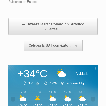
Publicado en
Estado
.
Navegador de artículos
←
Avanza la transformación: Américo
Villarreal…
Celebra la UAT con éxito…
→
+34°C
Nublado
3.2 m/s
47%
762
mmHg
12:00
13:00
14:00
15:00
16:00
17:00
‹
›
+34°C
+35°C
+35°C
+35°C
+31°C
+31°C