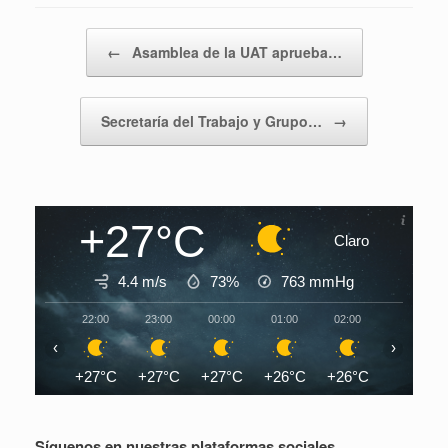
Navegador de artículos
←
Asamblea de la UAT aprueba…
Secretaría del Trabajo y Grupo…
→
+27°C
Claro
4.4 m/s
73%
763
mmHg
22:00
23:00
00:00
01:00
02:00
03:00
‹
›
+27°C
+27°C
+27°C
+26°C
+26°C
+26°C
Síguenos en nuestras plataformas sociales