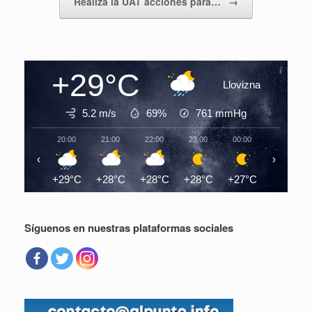
Realiza la UAT acciones para…
→
+29°C
Llovizna
5.2 m/s
69%
761
mmHg
20:00
21:00
22:00
23:00
00:00
01:00
‹
›
+29°C
+28°C
+28°C
+28°C
+27°C
+27°C
Síguenos en nuestras plataformas sociales