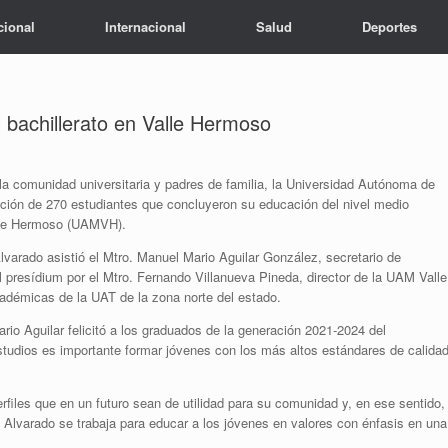
cional
Internacional
Salud
Deportes
 bachillerato en Valle Hermoso
 la comunidad universitaria y padres de familia, la Universidad Autónoma de
ción de 270 estudiantes que concluyeron su educación del nivel medio
alle Hermoso (UAMVH).
o asistió el Mtro. Manuel Mario Aguilar González, secretario de
presídium por el Mtro. Fernando Villanueva Pineda, director de la UAM Valle
cadémicas de la UAT de la zona norte del estado.
io Aguilar felicitó a los graduados de la generación 2021-2024 del
estudios es importante formar jóvenes con los más altos estándares de calida
rfiles que en un futuro sean de utilidad para su comunidad y, en ese sentido,
 Alvarado se trabaja para educar a los jóvenes en valores con énfasis en una