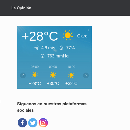
La Opinión
+28°C
Claro
4.8 m/s
77%
763
mmHg
08:00
09:00
10:00
11:00
12:00
13:0
‹
›
+28°C
+30°C
+32°C
+34°C
+35°C
+35°
d
Síguenos en nuestras plataformas
sociales