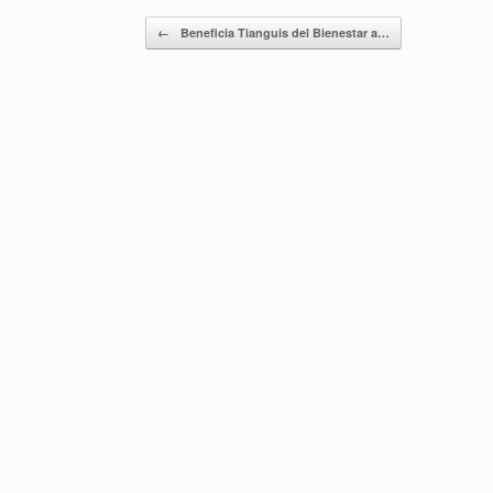
Navegador de artículos
←
Beneficia Tianguis del Bienestar a…