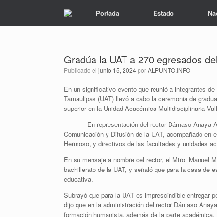
Portada
Estado
Na
Gradúa la UAT a 270 egresados del
Publicado el
junio 15, 2024
por
ALPUNTO.INFO
En un significativo evento que reunió a integrantes de
Tamaulipas (UAT) llevó a cabo la ceremonia de gradua
superior en la Unidad Académica Multidisciplinaria V
En representación del rector Dámaso Anaya Alvarad
Comunicación y Difusión de la UAT, acompañado en el 
Hermoso, y directivos de las facultades y unidades a
En su mensaje a nombre del rector, el Mtro. Manuel Mar
bachillerato de la UAT, y señaló que para la casa de 
educativa.
Subrayó que para la UAT es imprescindible entregar pe
dijo que en la administración del rector Dámaso Anaya
formación humanista, además de la parte académica.