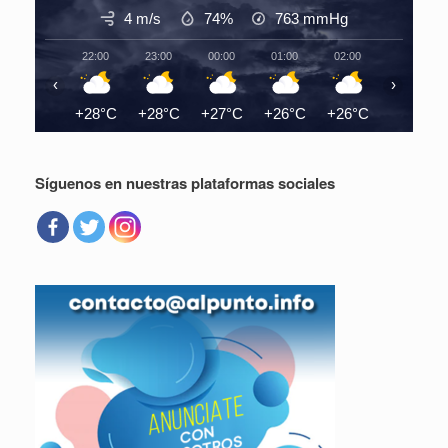
4 m/s
74%
763
mmHg
22:00
23:00
00:00
01:00
02:00
03:00
‹
›
+28°C
+28°C
+27°C
+26°C
+26°C
+26°C
Síguenos en nuestras plataformas sociales