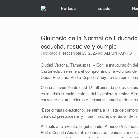
Portada
Estado
Na
Gimnasio de la Normal de Educador
escucha, resuelve y cumple
Publicado el
septiembre 23, 2025
por
ALPUNTO.INFO
Ciudad Victoria, Tamaulipas. – Con la inauguración d
Castañeda”, se refleja el compromiso y la voluntad de
Obras Públicas, Pedro Cepeda Anaya en su participació
Con una inversión de casi 12 millones de pesos en u
en la administración estatal del ingeniero Américo Vill
convierte en un moderno y funcional inmueble de usos 
“Este gimnasio-auditorio, se suma a la lista de comp
prioridad presupuestal y moral”, subrayó el titular de la
Al finalizar el evento, el gobernador Américo Villarre
Pedro Cepeda Anaya hizo entrega con banderazo del par