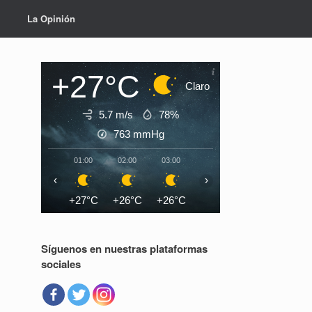
La Opinión
+27°C
Claro
5.7 m/s
78%
763
mmHg
01:00
02:00
03:00
04:00
05:00
06:0
‹
›
+27°C
+26°C
+26°C
+26°C
+25°C
+25°
Síguenos en nuestras plataformas
sociales