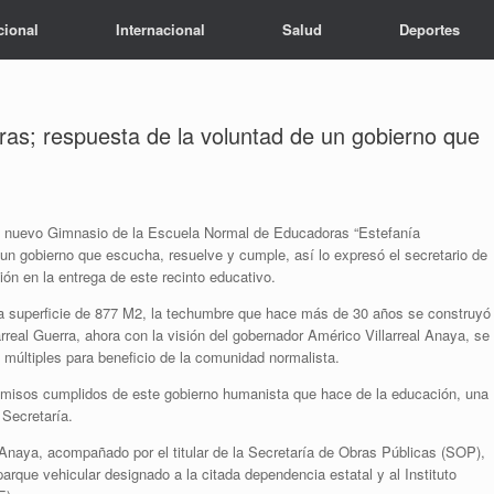
cional
Internacional
Salud
Deportes
as; respuesta de la voluntad de un gobierno que
el nuevo Gimnasio de la Escuela Normal de Educadoras “Estefanía
 un gobierno que escucha, resuelve y cumple, así lo expresó el secretario de
n en la entrega de este recinto educativo.
na superficie de 877 M2, la techumbre que hace más de 30 años se construyó
arreal Guerra, ahora con la visión del gobernador Américo Villarreal Anaya, se
múltiples para beneficio de la comunidad normalista.
romisos cumplidos de este gobierno humanista que hace de la educación, una
 Secretaría.
al Anaya, acompañado por el titular de la Secretaría de Obras Públicas (SOP),
que vehicular designado a la citada dependencia estatal y al Instituto