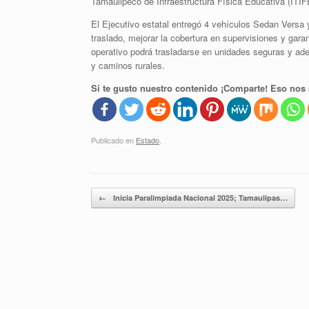
Tamaulipeco de Infraestructura Física Educativa (ITIF
El Ejecutivo estatal entregó 4 vehículos Sedan Versa 
traslado, mejorar la cobertura en supervisiones y gara
operativo podrá trasladarse en unidades seguras y ade
y caminos rurales.
Si te gusto nuestro contenido ¡Comparte! Eso nos 
Publicado en
Estado
.
Navegador de artículos
←
Inicia Paralimpiada Nacional 2025; Tamaulipas…