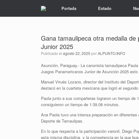
Portada
Estado
Na
Gana tamaulipeca otra medalla de
Junior 2025
Publicado el
agosto 22, 2025
por
ALPUNTO.INFO
Asunción, Paraguay.- La canonista tamaulipeca Paula
Juegos Panamericanos Junior de Asunción 2025 esto 
Manuel Virués Lozano, director del Instituto del Depo
destacó en la cuarteta mexicana que logró el segundo 
Paola junto a sus compañeras lograron un tiempo de 1
consiguieron un tiempo de 1:39.08 minutos.
Ana Paola tuvo una intensa preparación en diferentes c
Deporte de Tamaulipas.
En lo que respecta a la participación varonil, Diego P
esta misma disciplina, y la competencia en la que bu