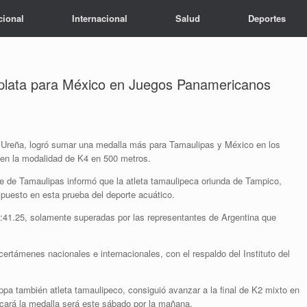
cional
Internacional
Salud
Deportes
 plata para México en Juegos Panamericanos
 Ureña, logró sumar una medalla más para Tamaulipas y México en los
en la modalidad de K4 en 500 metros.
rte de Tamaulipas informó que la atleta tamaulipeca oriunda de Tampico,
puesto en esta prueba del deporte acuático.
:41.25, solamente superadas por las representantes de Argentina que
ertámenes nacionales e internacionales, con el respaldo del Instituto del
oppa también atleta tamaulipeco, consiguió avanzar a la final de K2 mixto en
scará la medalla será este sábado por la mañana.