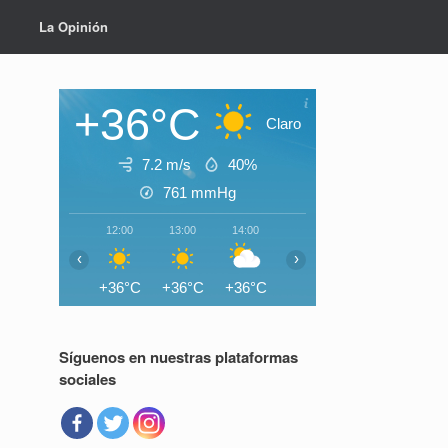
La Opinión
+36°C
Claro
7.2 m/s
40%
761
mmHg
12:00
13:00
14:00
15:00
16:00
17:0
‹
›
+36°C
+36°C
+36°C
+36°C
+35°C
+35°
Síguenos en nuestras plataformas
sociales