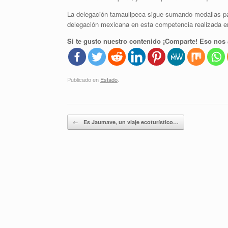
La delegación tamaulipeca sigue sumando medallas par
delegación mexicana en esta competencia realizada e
Si te gusto nuestro contenido ¡Comparte! Eso nos 
Publicado en
Estado
.
Navegador de artículos
←
Es Jaumave, un viaje ecoturístico…