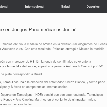
cional
Internacional
Salud
Deportes
ce en Juegos Panamericanos Junior
Palacios obtuvo la medalla de bronce en la división -50 kilogramos de luchas
 Asunción 2025. Con este resultado, Palacios entregó a México la medalla
 León con marcador de 9-8. En la ronda de semifinales cayó ante la
e por la medalla de bronce, superó a la peruana Antuaneth Casusol por 5-2.
 de plata correspondió a Brasil.
 Tamaulipas, bajo la dirección del entrenador Alberto Blanco, y forma parte
ulipas y México en competencias internacionales.
el Deporte de Tamaulipas (INDE) señaló que con este resultado, Tamaulipas
ara Ponce y Ana Carolina Martínez en el conjunto de gimnasia rítmica,
os en luchas asociadas.