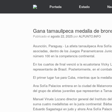
Portada
Estado
Na
Gana tamaulipeca medalla de bron
Publicado el
agosto 22, 2025
por
ALPUNTO.INFO
Asunción, Paraguay.- La atleta tamaulipeca Ana Sofía 
asociadas, dentro de los Juegos Panamericanos Junior
número 100 en la competencia continental.
En los cuartos de final venció a la ecuatoriana Vicky
representante de Brasil. Posteriormente, en el combat
El primer lugar fue para Cuba, mientras que la medalla
Ana Sofía Palacios entrena en la ciudad de Matamoros,
del grupo de atletas juveniles que representan a Tama
Manuel Virués Lozano director general del Instituto d
suma cuatro medallistas en la justa continental: Bárb
Eduardo Sagastegui en judo y ahora Ana Sofía Palaci