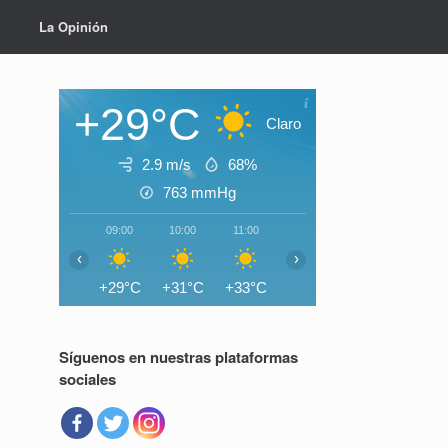
La Opinión
+29°C
Claro
2.9 m/s
68%
763
mmHg
09:00
10:00
11:00
12:00
13:00
14:0
‹
›
+29°C
+31°C
+33°C
+34°C
+35°C
+35°
Síguenos en nuestras plataformas
sociales