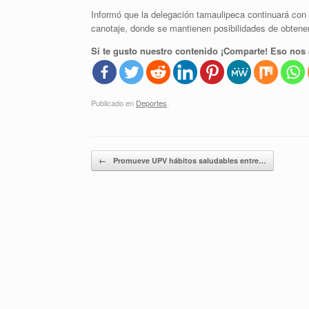
Informó que la delegación tamaulipeca continuará con a
canotaje, donde se mantienen posibilidades de obtene
Si te gusto nuestro contenido ¡Comparte! Eso nos 
Publicado en
Deportes
.
Navegador de artículos
←
Promueve UPV hábitos saludables entre…