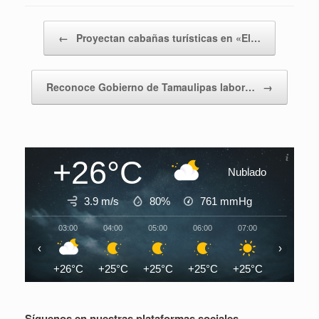
Navegador de artículos
←
Proyectan cabañas turísticas en «El…
Reconoce Gobierno de Tamaulipas labor…
→
+26°C
Nublado
3.9 m/s
80%
761
mmHg
03:00
04:00
05:00
06:00
07:00
08:00
‹
›
+26°C
+25°C
+25°C
+25°C
+25°C
+27°C
Síguenos en nuestras plataformas sociales