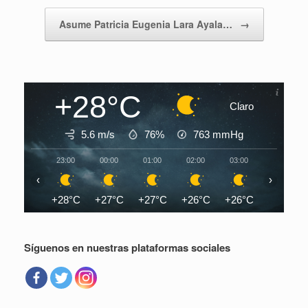
Asume Patricia Eugenia Lara Ayala…
→
+28°C
Claro
5.6 m/s
76%
763
mmHg
23:00
00:00
01:00
02:00
03:00
04:00
‹
›
+28°C
+27°C
+27°C
+26°C
+26°C
+26°C
Síguenos en nuestras plataformas sociales