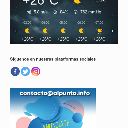
+26°C
5.8 m/s
84%
762
mmHg
03:00
04:00
05:00
06:00
07:00
08:00
‹
›
+26°C
+26°C
+25°C
+25°C
+26°C
+28°C
Síguenos en nuestras plataformas sociales