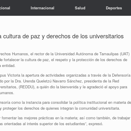
cional
Internacional
Salud
Deportes
cultura de paz y derechos de los universitarios
erechos Humanos, el rector de la Universidad Autónoma de Tamaulipas (UAT)
ortalecer la cultura de paz, el respeto y la protección de los derechos de
a entidad.
ctoria la apertura de actividades organizadas a través de la Defensoría
o por la Dra. Urenda Queletzú Navarro Sánchez, presidenta de la Red
sitarios, (REDDU), a quién dio la bienvenida y le agradeció el apoyo para
humanos.
soría como la instancia para consolidar la política institucional en materia d
y proteger los derechos de quienes integran la comunidad universitaria.
 fomentar las mejores prácticas en la materia; así como también, de trabajar
 orientadas al interés superior de los estudiantes”, expresó.