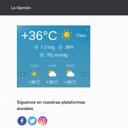
La Opinión
+36°C
Claro
7.2 m/s
38%
761
mmHg
13:00
14:00
15:00
16:00
17:00
18:0
‹
›
+36°C
+36°C
+36°C
+35°C
+35°C
+33°
e
Síguenos en nuestras plataformas
sociales