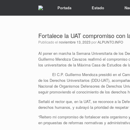
Portada
Estado
Na
Fortalece la UAT compromiso con la 
Publicado el
noviembre 13, 2023
por
ALPUNTO.INFO
Al poner en marcha la Semana Universitaria de los D
Guillermo Mendoza Cavazos reafirmó el compromiso de f
los universitarios de la Máxima Casa de Estudios de l
El C.P. Guillermo Mendoza presidió en el Campus Vi
de los Derechos Universitarios (DDU-UAT), acompañad
Nacional de Organismos Defensores de Derechos Univer
seguir promoviendo el conocimiento de los derechos 
Señaló el rector que, en la UAT, se reconoce a la Defen
derechos humanos, y subrayó la prioridad de respetar 
“Reitero mi compromiso de fortalecer este organismo y
en propuestas de reformas normativas y administrativas