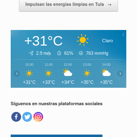
Impulsan las energías limpias en Tula
→
+31°C
Claro
2.9 m/s
61%
763
mmHg
10:00
11:00
12:00
13:00
14:00
15:00
‹
›
+31°C
+33°C
+34°C
+35°C
+35°C
+35°C
Síguenos en nuestras plataformas sociales