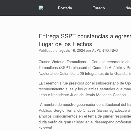
Portada
Estado
Na
Entrega SSPT constancias a egresa
Lugar de los Hechos
Publicado el
agosto 16, 2024
por
ALPUNTO.INFO
Ciudad Victoria, Tamaulipas. – Con una ceremonia de 
Tamaulipas (SSPT) clausuró el Curso de Análisis y Pr
Nacional de Colombia a 29 integrantes de la Guardia E
La ceremonia fue presidida por el subsecretario de Op
reconocimiento a las y los guardias estatales que tom
León e Intendente Juan de Jesús Meneses Chacón.
‘’A nombre de nuestro gobernador constitucional del E
Pública, Sergio Hernando Chávez García agradezco a l
amplios conocimientos en el tema de primer respondie
duda serán de gran utilidad en el desempeño profesiona
expresó.