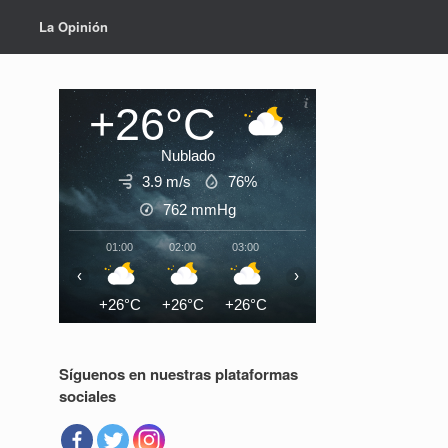
La Opinión
+26°C
Nublado
3.9 m/s
76%
762
mmHg
01:00
02:00
03:00
04:00
05:00
06:0
‹
›
+26°C
+26°C
+26°C
+25°C
+25°C
+25°
Síguenos en nuestras plataformas
s
sociales