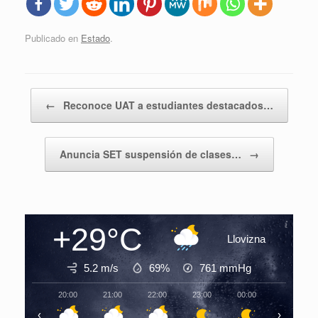
Publicado en
Estado
.
Navegador de artículos
←
Reconoce UAT a estudiantes destacados…
Anuncia SET suspensión de clases…
→
+29°C
Llovizna
5.2 m/s
69%
761
mmHg
20:00
21:00
22:00
23:00
00:00
01:00
‹
›