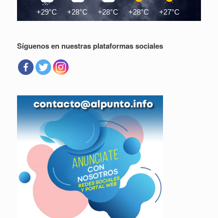
+29°C
+28°C
+28°C
+28°C
+27°C
+27°C
Síguenos en nuestras plataformas sociales