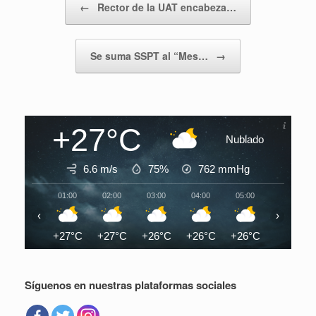
←
Rector de la UAT encabeza…
Se suma SSPT al “Mes…
→
+27°C
Nublado
6.6 m/s
75%
762
mmHg
01:00
02:00
03:00
04:00
05:00
06:00
‹
›
+27°C
+27°C
+26°C
+26°C
+26°C
+26°C
Síguenos en nuestras plataformas sociales