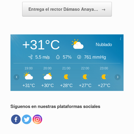
Entrega el rector Dámaso Anaya…
→
+31°C
Nublado
5.5 m/s
57%
761
mmHg
19:00
20:00
21:00
22:00
23:00
00:00
‹
›
+31°C
+30°C
+28°C
+27°C
+27°C
+27°C
Síguenos en nuestras plataformas sociales