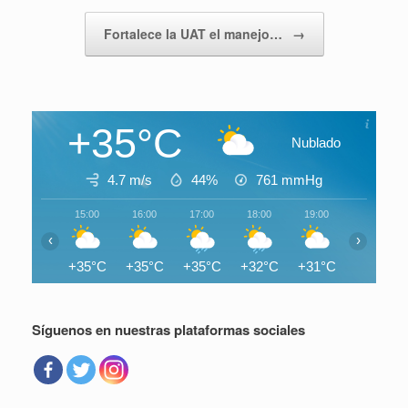
Fortalece la UAT el manejo…
→
+35°C
Nublado
4.7 m/s
44%
761
mmHg
15:00
16:00
17:00
18:00
19:00
20:00
‹
›
+35°C
+35°C
+35°C
+32°C
+31°C
+30°C
Síguenos en nuestras plataformas sociales