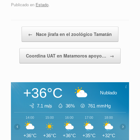
Publicado en
Estado
.
Navegador de artículos
←
Nace jirafa en el zoológico Tamatán
Coordina UAT en Matamoros apoyo…
→
+36°C
Nublado
7.1 m/s
36%
761
mmHg
14:00
15:00
16:00
17:00
18:00
19:00
‹
›
+36°C
+36°C
+36°C
+35°C
+32°C
+31°C