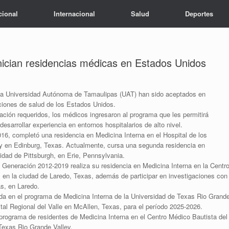
cional
Internacional
Salud
Deportes
nician residencias médicas en Estados Unidos
la Universidad Autónoma de Tamaulipas (UAT) han sido aceptados en
ciones de salud de los Estados Unidos.
ción requeridos, los médicos ingresaron al programa que les permitirá
esarrollar experiencia en entornos hospitalarios de alto nivel.
16, completó una residencia en Medicina Interna en el Hospital de los
y en Edinburg, Texas. Actualmente, cursa una segunda residencia en
dad de Pittsburgh, en Erie, Pennsylvania.
 Generación 2012-2019 realiza su residencia en Medicina Interna en la Centr
 en la ciudad de Laredo, Texas, además de participar en investigaciones con
s, en Laredo.
ada en el programa de Medicina Interna de la Universidad de Texas Rio Grand
tal Regional del Valle en McAllen, Texas, para el período 2025-2026.
programa de residentes de Medicina Interna en el Centro Médico Bautista del
 Texas Rio Grande Valley.