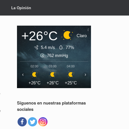
La Opinión
+26°C
Claro
5.4 m/s
77%
762
mmHg
02:00
03:00
04:00
05:00
06:00
07:0
‹
›
+26°C
+26°C
+25°C
+25°C
+25°C
+26°
o
Síguenos en nuestras plataformas
sociales
e