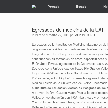
Portada
Estado
Na
Egresados de medicina de la UAT i
Publicado el
marzo 27, 2025
por
ALPUNTO.INFO
Egresados de la Facultad de Medicina Matamoros de 
programas de residencias médicas en diversas institu
Luego de completar los procesos de selección y evalua
continuar con su formación en áreas especializadas y d
El Dr. José Rivera, egresado de la Generación 2009-20
Doctores de la Universidad de Texas Rio Grande Valle
Urgencias Médicas en el Hospital Hamot de la Universi
Por su parte, el Dr. Rigoberto Camacho egresado de la
Médico Laredo de la Universidad del Verbo Encarnado,
el Instituto de Educación Médica de Posgrado de Texa
A su vez, la Dra. Claudia María Padilla ha sido acept
Valley, en colaboración con HCA Healthcare y el Hospi
Y el Dr. Rubén Martínez Meza, ha sido admitido en el 
Valle en Harlingen, en conjunto con la Universidad de