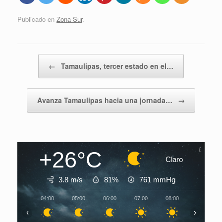
Publicado en
Zona Sur
.
Navegador de artículos
←
Tamaulipas, tercer estado en el…
Avanza Tamaulipas hacia una jornada…
→
+26°C
Claro
3.8 m/s
81%
761
mmHg
04:00
05:00
06:00
07:00
08:00
09:00
‹
›