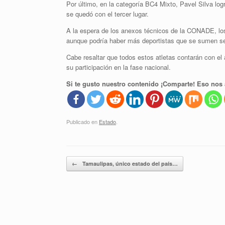
Por último, en la categoría BC4 Mixto, Pavel Silva logr
se quedó con el tercer lugar.
A la espera de los anexos técnicos de la CONADE, los
aunque podría haber más deportistas que se sumen se
Cabe resaltar que todos estos atletas contarán con el
su participación en la fase nacional.
Si te gusto nuestro contenido ¡Comparte! Eso nos 
Publicado en
Estado
.
Navegador de artículos
←
Tamaulipas, único estado del país…