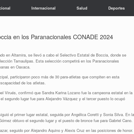
cional
Internacional
Salud
Deportes
occia en los Paranacionales CONADE 2024
do en Altamira, se llevó a cabo el Selectivo Estatal de Boccia, donde se
elección Tamaulipas. Esta selección competirá en los Paranacionales
manas en Oaxaca.
ipal, participaron poco más de 30 para-atletas que compiten en esta
iscapacidad de los atletas.
uel Virués, confirmó que Sandra Karina Lozano fue la campeona estatal en la
 el segundo lugar fue para Alejandro Vázquez y el tercer puesto lo ocupó
ió el primer lugar estatal, seguida por Angélica Coretti y Sonia Silva. En l
Gómez obtuvo el segundo lugar y el puesto de bronce fue para Gabriel Cano.
azar, seguido por Alejandro Aquino y Alexis Cruz en las posiciones de honor.