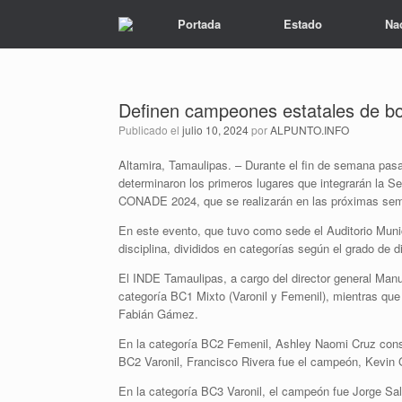
Portada
Estado
Na
Definen campeones estatales de b
Publicado el
julio 10, 2024
por
ALPUNTO.INFO
Altamira, Tamaulipas. – Durante el fin de semana pasa
determinaron los primeros lugares que integrarán la S
CONADE 2024, que se realizarán en las próximas se
En este evento, que tuvo como sede el Auditorio Munic
disciplina, divididos en categorías según el grado de d
El INDE Tamaulipas, a cargo del director general Man
categoría BC1 Mixto (Varonil y Femenil), mientras que
Fabián Gámez.
En la categoría BC2 Femenil, Ashley Naomi Cruz consigu
BC2 Varonil, Francisco Rivera fue el campeón, Kevin 
En la categoría BC3 Varonil, el campeón fue Jorge Sal