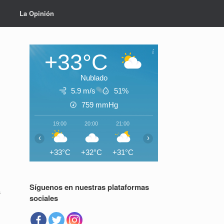
La Opinión
+33°C
Nublado
5.9 m/s
51%
759
mmHg
19:00
20:00
21:00
22:00
23:00
00:0
‹
›
+33°C
+32°C
+31°C
+30°C
+30°C
+29°
Síguenos en nuestras plataformas
a
sociales