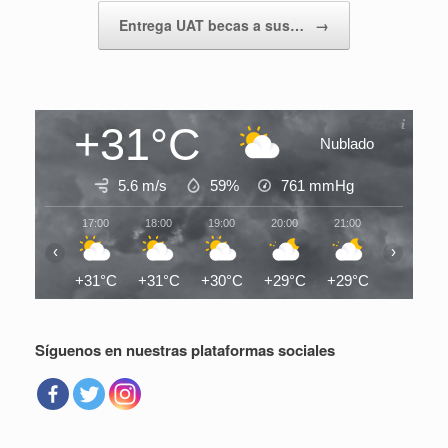
Entrega UAT becas a sus…
→
+31°C
Nublado
5.6 m/s
59%
761
mmHg
17:00
18:00
19:00
20:00
21:00
22:00
‹
›
+31°C
+31°C
+30°C
+29°C
+29°C
+28°C
Síguenos en nuestras plataformas sociales