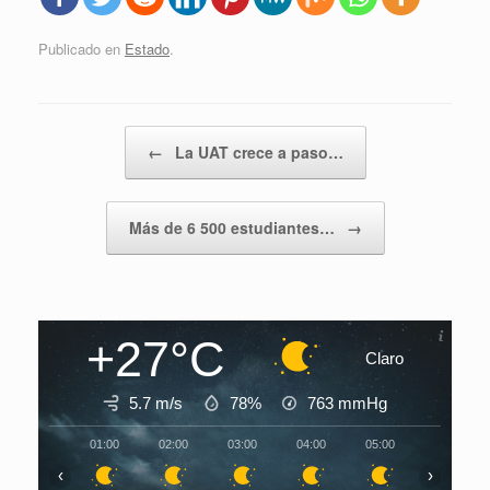
Publicado en
Estado
.
Navegador de artículos
←
La UAT crece a paso…
Más de 6 500 estudiantes…
→
+27°C
Claro
5.7 m/s
78%
763
mmHg
01:00
02:00
03:00
04:00
05:00
06:00
‹
›