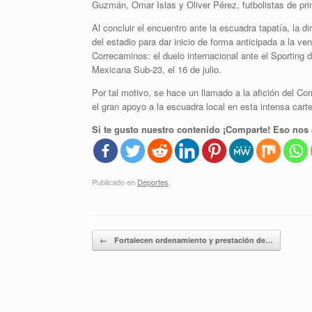
Guzmán, Omar Islas y Oliver Pérez, futbolistas de prim
Al concluir el encuentro ante la escuadra tapatía, la d
del estadio para dar inicio de forma anticipada a la 
Correcaminos: el duelo internacional ante el Sporting d
Mexicana Sub-23, el 16 de julio.
Por tal motivo, se hace un llamado a la afición del C
el gran apoyo a la escuadra local en esta intensa cartel
Si te gusto nuestro contenido ¡Comparte! Eso nos 
Publicado en
Deportes
.
Navegador de artículos
←
Fortalecen ordenamiento y prestación de…