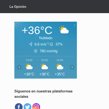
La Opinión
+36°C
Nublado
6.6 m/s
37%
760
mmHg
14:00
15:00
16:00
17:00
18:00
19:0
‹
›
+36°C
+36°C
+35°C
+35°C
+33°C
+30°
Síguenos en nuestras plataformas
sociales