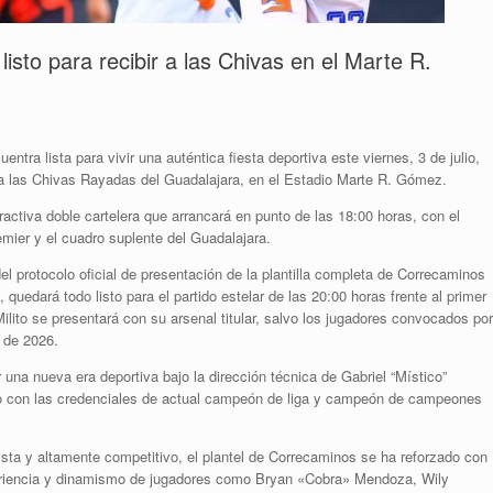
isto para recibir a las Chivas en el Marte R.
ra lista para vivir una auténtica fiesta deportiva este viernes, 3 de julio,
a las Chivas Rayadas del Guadalajara, en el Estadio Marte R. Gómez.
ractiva doble cartelera que arrancará en punto de las 18:00 horas, con el
emier y el cuadro suplente del Guadalajara.
el protocolo oficial de presentación de la plantilla completa de Correcaminos
 quedará todo listo para el partido estelar de las 20:00 horas frente al primer
Milito se presentará con su arsenal titular, salvo los jugadores convocados por
 de 2026.
 una nueva era deportiva bajo la dirección técnica de Gabriel “Místico”
rio con las credenciales de actual campeón de liga y campeón de campeones
ista y altamente competitivo, el plantel de Correcaminos se ha reforzado con
periencia y dinamismo de jugadores como Bryan «Cobra» Mendoza, Wily