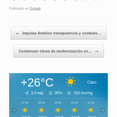
Publicado en
Estado
.
Navegador de artículos
←
Impulsa Américo transparencia y combate…
Comienzan obras de modernización en…
→
+26°C
Claro
3.4 m/s
85%
763
mmHg
07:00
08:00
09:00
10:00
11:00
12:00
‹
›