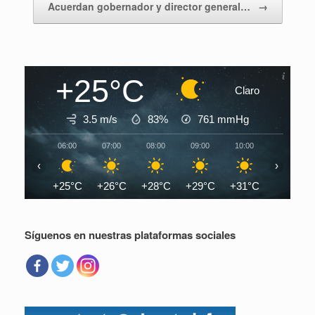
Acuerdan gobernador y director general…
→
+25°C
Claro
3.5 m/s
83%
761
mmHg
06:00
07:00
08:00
09:00
10:00
11:00
‹
›
+25°C
+26°C
+28°C
+29°C
+31°C
+33°C
Síguenos en nuestras plataformas sociales