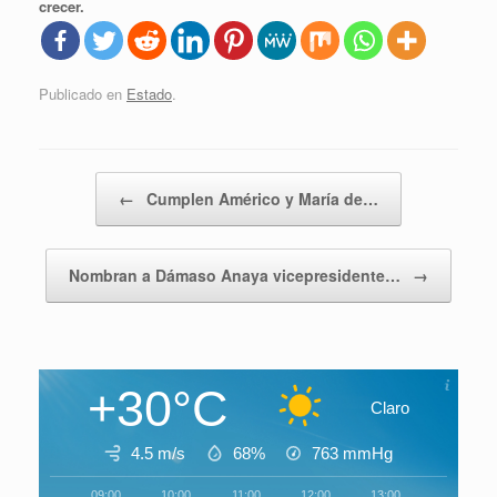
crecer.
Publicado en
Estado
.
Navegador de artículos
←
Cumplen Américo y María de…
Nombran a Dámaso Anaya vicepresidente…
→
+30°C
Claro
4.5 m/s
68%
763
mmHg
09:00
10:00
11:00
12:00
13:00
14:00