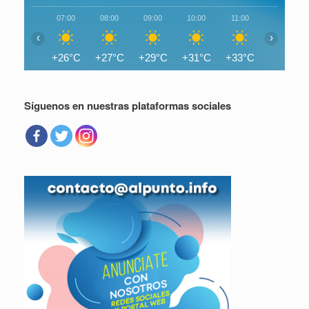
07:00
08:00
09:00
10:00
11:00
12:00
‹
›
+26°C
+27°C
+29°C
+31°C
+33°C
+34°C
Síguenos en nuestras plataformas sociales