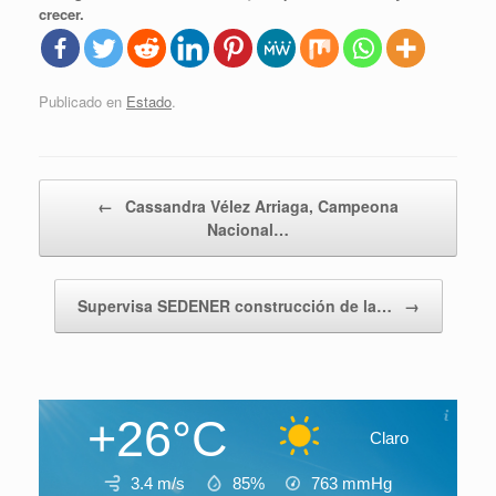
crecer.
Publicado en
Estado
.
Navegador de artículos
←
Cassandra Vélez Arriaga, Campeona
Nacional…
Supervisa SEDENER construcción de la…
→
+26°C
Claro
3.4 m/s
85%
763
mmHg