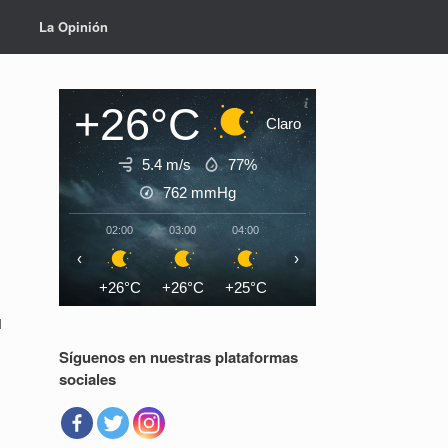
La Opinión
+26°C
Claro
5.4 m/s
77%
762
mmHg
02:00
03:00
04:00
05:00
06:00
07:0
‹
›
+26°C
+26°C
+25°C
+25°C
+25°C
+26°
l
Síguenos en nuestras plataformas
sociales