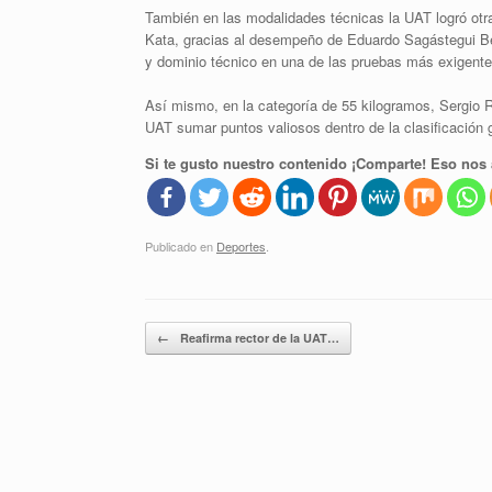
También en las modalidades técnicas la UAT logró otr
Kata, gracias al desempeño de Eduardo Sagástegui Bec
y dominio técnico en una de las pruebas más exigentes 
Así mismo, en la categoría de 55 kilogramos, Sergio R
UAT sumar puntos valiosos dentro de la clasificación 
Si te gusto nuestro contenido ¡Comparte! Eso nos 
Publicado en
Deportes
.
Navegador de artículos
←
Reafirma rector de la UAT…