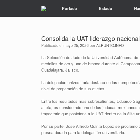
Portada
Estado
Na
Consolida la UAT liderazgo naciona
Publicado el
mayo 25, 2026
por
ALPUNTO.INFO
La Selección de Judo de la Universidad Autónoma de Ta
medallas de oro y una de bronce durante el Campeona
Guadalajara, Jalisco.
La delegación universitaria destacó en las competenci
nivel de preparación de sus atletas.
Entre los resultados más sobresalientes, Eduardo Sagá
atleta, es considerado uno de los judocas mexicanos 
trayectoria que posiciona a la UAT dentro de la élite un
Por su parte, José Alfredo Quintá López se proclamó 
presea dorada para la delegación universitaria.