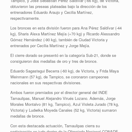
Tampico, y José Sebastián Pérez Saldívar (-66 kg), de Victoria,
obtuvieron las preseas plateadas bajo la dirección de los
entrenadores Eduardo Araujo y Cecilia Martínez,
respectivamente.
Los bronces en esta división fueron para Ana Pérez Saldívar (-44
kg), Sharis Alexa Martínez Mejía (+70 kg) y Ricardo Alessandro
Gómez Hernández (-90 kg), también de Ciudad Victoria y
entrenados por Cecilia Martínez y Jorge Mejía.
El cierre dorado se presentó en la categoría Sub-21, donde se
consiguieron dos medallas de oro y tres de bronce.
Eduardo Sagastegui Becerra (-60 kg), de Victoria, y Frida Maya
Weinmann (57 kg), de Tampico, se coronaron campeones
nacionales en sus respectivas divisiones.
Ambos fueron premiados por el director general del INDE
Tamaulipas, Manuel Alejandro Virués Lozano. Además, Jorge
Morales Montalvo (81 kg, Tampico), Azul Violeta Jurado (78 kg,
Victoria) y Ludwika Moyeda Canales (52 kg, Victoria) sumaron
medallas de bronce.
Con esta destacada actuación, Tamaulipas cierra su
participación en judo dentro de la Olimpiada Nacional CONADE