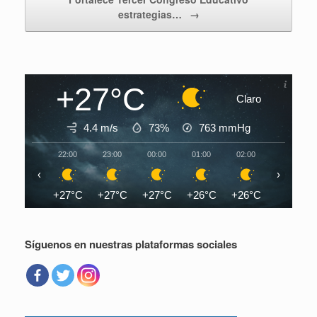
estrategias…
→
+27°C
Claro
4.4 m/s
73%
763
mmHg
22:00
23:00
00:00
01:00
02:00
03:00
‹
›
+27°C
+27°C
+27°C
+26°C
+26°C
+26°C
Síguenos en nuestras plataformas sociales