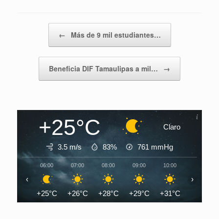
Navegador de artículos
←
Más de 9 mil estudiantes…
Beneficia DIF Tamaulipas a mil…
→
+25°C
Claro
3.5 m/s
83%
761
mmHg
06:00
07:00
08:00
09:00
10:00
11:00
‹
›
+25°C
+26°C
+28°C
+29°C
+31°C
+33°C