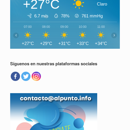
+27°C
Claro
6.7 m/s
78%
761
mmHg
07:00
08:00
09:00
10:00
11:00
12:00
‹
›
+27°C
+29°C
+31°C
+33°C
+34°C
+36°C
Síguenos en nuestras plataformas sociales