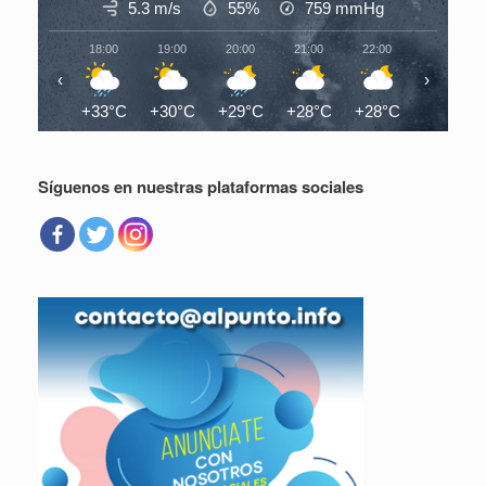
5.3 m/s
55%
759
mmHg
18:00
19:00
20:00
21:00
22:00
23:00
‹
›
+33°C
+30°C
+29°C
+28°C
+28°C
+28°C
Síguenos en nuestras plataformas sociales