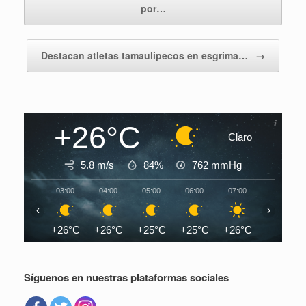
por…
Destacan atletas tamaulipecos en esgrima…
→
+26°C
Claro
5.8 m/s
84%
762
mmHg
03:00
04:00
05:00
06:00
07:00
08:00
‹
›
+26°C
+26°C
+25°C
+25°C
+26°C
+28°C
Síguenos en nuestras plataformas sociales