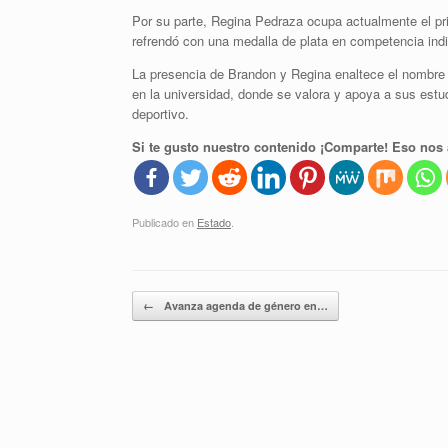
Por su parte, Regina Pedraza ocupa actualmente el pri
refrendó con una medalla de plata en competencia indi
La presencia de Brandon y Regina enaltece el nombre de
en la universidad, donde se valora y apoya a sus est
deportivo.
Si te gusto nuestro contenido ¡Comparte! Eso nos 
Publicado en
Estado
.
Navegador de artículos
←
Avanza agenda de género en…