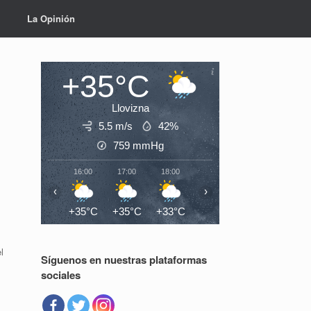
La Opinión
+35°C
Llovizna
5.5 m/s
42%
759
mmHg
16:00
17:00
18:00
19:00
20:00
21:0
‹
›
+35°C
+35°C
+33°C
+30°C
+29°C
+28°
l
Síguenos en nuestras plataformas
sociales