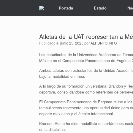
Portada
Estado
Na
Atletas de la UAT representan a Mé
Publicado el
junio 25, 2025
por
ALPUNTO.INFO
Los estudiantes de la Universidad Autónoma de Tama
México en el Campeonato Panamericano de Esgrima 2025
Ambos atletas son estudiantes de la Unidad Académic
bajo la modalidad en línea.
A lo largo de su formación universitaria, Brandon y 
deportiva, consolidándose como referentes de persevera
El Campeonato Panamericano de Esgrima reúne a los me
tamaulipecos representa una oportunidad única para con
deporte mexicano y el ámbito internacional.
Brandon Romo ha sido medallista en certámenes nacio
en la disciplina.