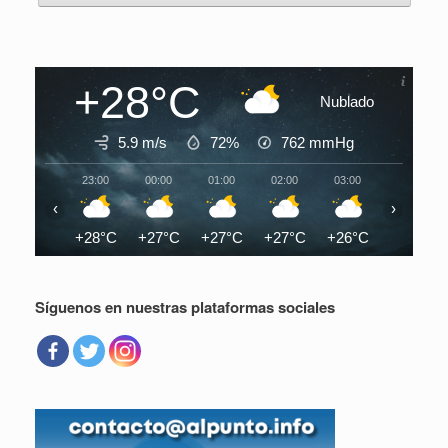
+28°C
Nublado
5.9 m/s
72%
762
mmHg
23:00
00:00
01:00
02:00
03:00
04:00
‹
›
+28°C
+27°C
+27°C
+27°C
+26°C
+26°C
Síguenos en nuestras plataformas sociales